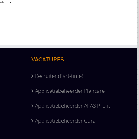
nde
VACATURES
Recruiter (Part-time)
Applicatiebeheerder Plancare
Applicatiebeheerder AFAS Profit
Applicatiebeheerder Cura