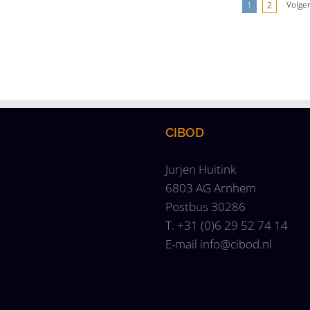
Volge
1
2
CIBOD
Jurjen Huitink
6803 AG Arnhem
Postbus 30286
T. +31 (0)6 29 52 74 14
E-mail
info@cibod.nl