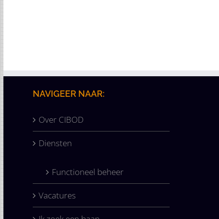
Mobile
Branding
Design
Mobile
WordPress
NAVIGEER NAAR:
Over CIBOD
Diensten
Functioneel beheer
Vacatures
Ik zoek een baan