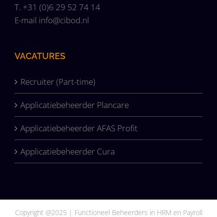
T. +31 (0)6 29 52 74 14
E-mail
info@cibod.nl
VACATURES
Recruiter (Part-time)
Applicatiebeheerder Plancare
Applicatiebeheerder AFAS Profit
Applicatiebeheerder Cura
Copyright @2025 |
Functioneel Beheerders in HRM en Payroll