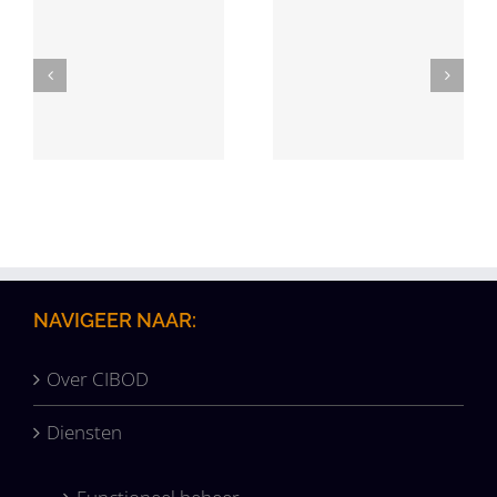
Branding
Mobile App
Harmony
Creation
NAVIGEER NAAR:
Over CIBOD
Diensten